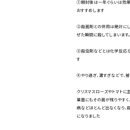
①開封後は一年ぐらいは効果
おすすめします
②殺菌剤との併用は絶対にし
ぜた瞬間に殺してしまいます
③殺虫剤などとは化学反応な
す
④やり過ぎ、濃すぎなどで、
クリスマスローズやトマトに
葉面にもその菌が残りやすく
病などほとんど出なくなり、
になりました