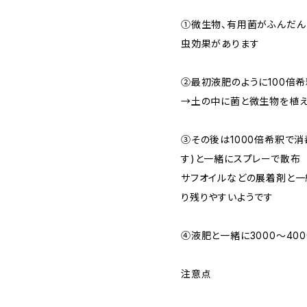
①微生物、有用菌がふんだん
虫効果があります
②最初液肥のように100倍
→土の中に菌と微生物を植
③その後は1000倍希釈で
す)と一緒にスプレーで散布
サフオイルなどの展着剤と一
り残りやすいようです
④液肥と一緒に3000～40
注意点