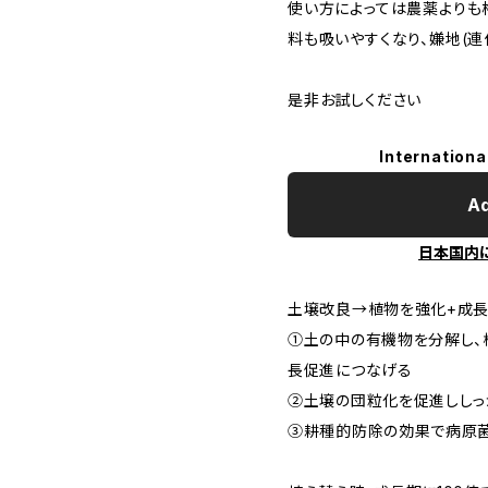
使い方によっては農薬よりも
料も吸いやすくなり、嫌地(
是非お試しください
Internationa
Ad
日本国内
土壌改良→植物を強化+成
①土の中の有機物を分解し、
長促進につなげる
②土壌の団粒化を促進ししっ
③耕種的防除の効果で病原