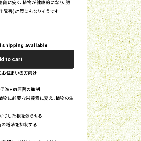
格段に安く、植物が健康的になり、肥
連作障害)対策にもなりそうです
l shipping available
d to cart
にお住まいの方向け
長促進+病原菌の抑制
植物に必要な栄養素に変え、植物の生
かりした根を張らせる
菌の増殖を抑制する