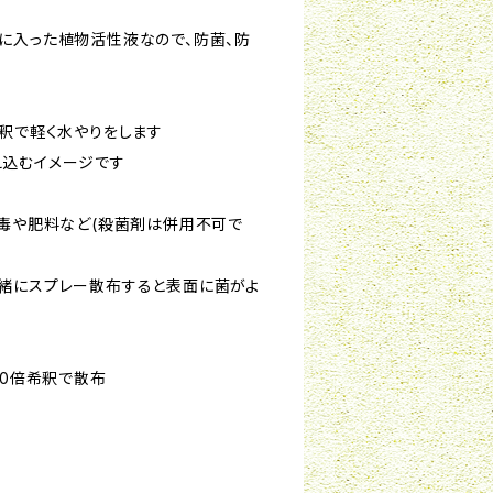
に入った植物活性液なので、防菌、防
希釈で軽く水やりをします
え込むイメージです
消毒や肥料など(殺菌剤は併用不可で
緒にスプレー散布すると表面に菌がよ
00倍希釈で散布