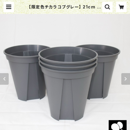
【限定色チカラコブグレー】 21cm ロ
ング 硬質スリットポット EU-21ｃｍL
| 横山園芸 Yokoyama Nursery
公式オンラインショップ