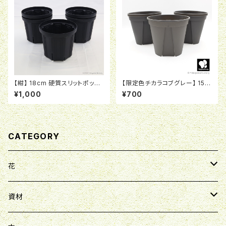
【紺】 18cm 硬質スリットポット
【限定色チカラコブグレー】 15c
CSM-180
m 硬質スリットポット EU-15
¥1,000
¥700
CATEGORY
花
クリスマスローズ
資材