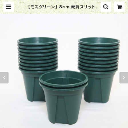
【モスグリーン】 8cm 硬質スリットポ
ット EU-8 | 横山園芸 Yokoyama
Nursery 公式オンラインショップ