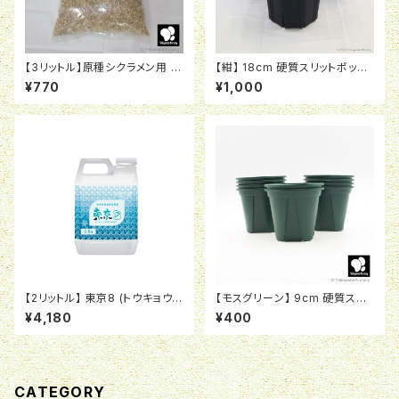
【3リットル】原種シクラメン用 横
【紺】 18cm 硬質スリットポット
山園芸オリジナル培養土
CSM-180
¥770
¥1,000
【2リットル】 東京8 (トウキョウ
【モスグリーン】 9cm 硬質スリ
エイト) 次世代型植物活性剤
ットポット EU-9
¥4,180
¥400
CATEGORY