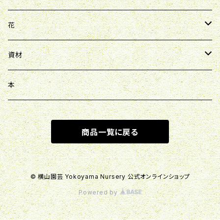
花
クリスマスローズ
資材
原種シクラメン
用土
本
ダイヤモンドリリー
ポット
商品一覧に戻る
ココアクア
ネリネ
© 横山園芸 Yokoyama Nursery 公式オンラインショップ
Powered by
アネモネ